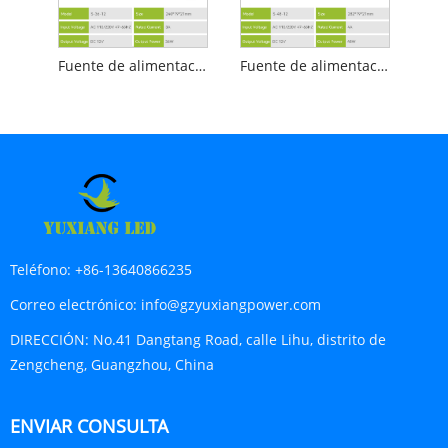
Fuente de alimentación LED ultradelgada dorada 12v3a
Fuente de alimentación LED ultradelgada dorada 12v4a
Teléfono:
+86-13640866235
Correo electrónico:
info@gzyuxiangpower.com
DIRECCIÓN:
No.41 Dangtang Road, calle Lihu, distrito de
Zengcheng, Guangzhou, China
ENVIAR CONSULTA