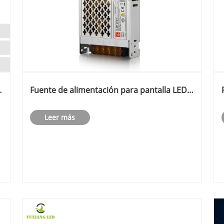
a
Fuente de alimentación para pantalla LED
PFC ultrafina LDK200
e
Leer más