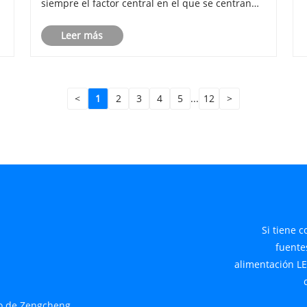
siempre el factor central en el que se centran
los ingenieros y propietarios de proyectos. La
Leer más
fuente de alimentación LED a prueba de agua se
ha convertido en la configuraci......
<
1
2
3
4
5
...
12
>
Si tiene 
fuente
alimentación LE
to de Zengcheng,