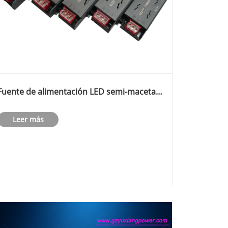
Fuente de alimentación LED semi-maceta
delgada FC 24V 60W
Leer más