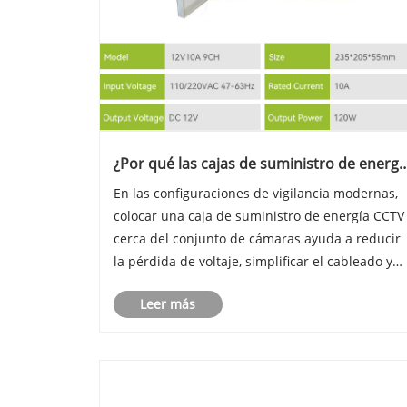
¿Por qué las cajas de suministro de energí
CCTV a menudo se montan cerca del
En las configuraciones de vigilancia modernas,
conjunto de cámaras para tramos de cabl
colocar una caja de suministro de energía CCTV
más cortos?
cerca del conjunto de cámaras ayuda a reducir
la pérdida de voltaje, simplificar el cableado y
mejorar la estabilidad general. Este diseño
Leer más
práctico se utiliza ampliamente para respaldar
un rendimiento de ví......