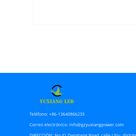
Teléfono:
+86-13640866235
Correo electrónico:
info@gzyuxiangpower.com
DIRECCIÓN:
No.41 Dangtang Road, calle Lihu, distri