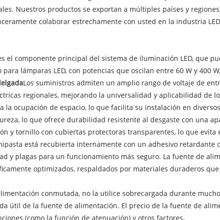
s. Nuestros productos se exportan a múltiples países y regiones, 
inceramente colaborar estrechamente con usted en la industria LED 
 el componente principal del sistema de iluminación LED, que pued
 para lámparas LED, con potencias que oscilan entre 60 W y 400 W,
delgada
Los suministros admiten un amplio rango de voltaje de ent
tricas regionales, mejorando la universalidad y aplicabilidad de l
 la ocupación de espacio, lo que facilita su instalación en diverso
dureza, lo que ofrece durabilidad resistente al desgaste con una 
 y tornillo con cubiertas protectoras transparentes, lo que evita 
emipasta está recubierta internamente con un adhesivo retardante 
ad y plagas para un funcionamiento más seguro. La fuente de a
íficamente optimizados, respaldados por materiales duraderos que
alimentación conmutada, no la utilice sobrecargada durante mucho 
ida útil de la fuente de alimentación. El precio de la fuente de al
unciones (como la función de atenuación) y otros factores.