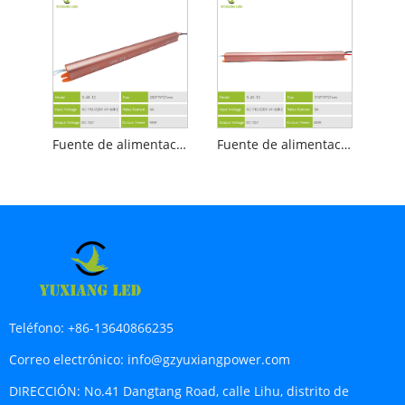
Fuente de alimentación LED ultradelgada dorada 12v4a
Fuente de alimentación LED ultradelgada dorada 12v5a
Teléfono:
+86-13640866235
Correo electrónico:
info@gzyuxiangpower.com
DIRECCIÓN:
No.41 Dangtang Road, calle Lihu, distrito de