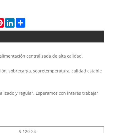
atsApp
Pinterest
LinkedIn
Share
limentación centralizada de alta calidad.
sión, sobrecarga, sobretemperatura, calidad estable
lizado y regular. Esperamos con interés trabajar
S-120-24