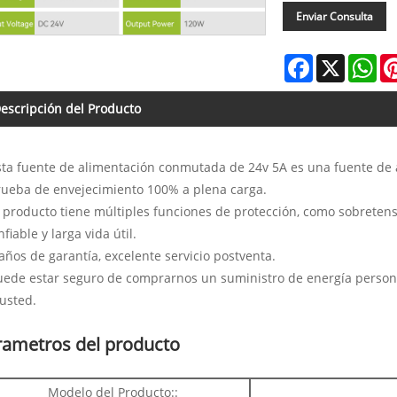
Enviar Consulta
Facebook
X
Wh
escripción del Producto
sta fuente de alimentación conmutada de 24v 5A es una fuente de a
rueba de envejecimiento 100% a plena carga.
l producto tiene múltiples funciones de protección, como sobreten
nfiable y larga vida útil.
 años de garantía, excelente servicio postventa.
uede estar seguro de comprarnos un suministro de energía persona
usted.
rametros del producto
Modelo del Producto::