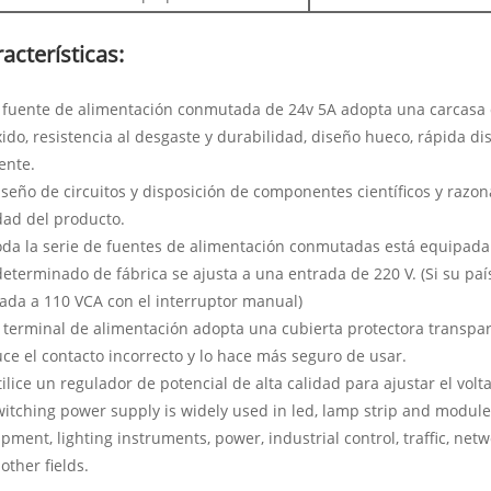
acterísticas:
a fuente de alimentación conmutada de 24v 5A adopta una carcasa d
xido, resistencia al desgaste y durabilidad, diseño hueco, rápida di
iente.
iseño de circuitos y disposición de componentes científicos y razo
dad del producto.
oda la serie de fuentes de alimentación conmutadas está equipada 
eterminado de fábrica se ajusta a una entrada de 220 V. (Si su paí
ada a 110 VCA con el interruptor manual)
l terminal de alimentación adopta una cubierta protectora transpar
ce el contacto incorrecto y lo hace más seguro de usar.
tilice un regulador de potencial de alta calidad para ajustar el volt
witching power supply is widely used in led, lamp strip and module, 
pment, lighting instruments, power, industrial control, traffic, n
other fields.