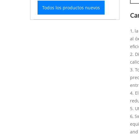
Todos los productos nuevos
Car
1, l
al ó
efic
2. D
cali
3. T
pred
entr
4. E
redu
5. U
6, S
equi
and 