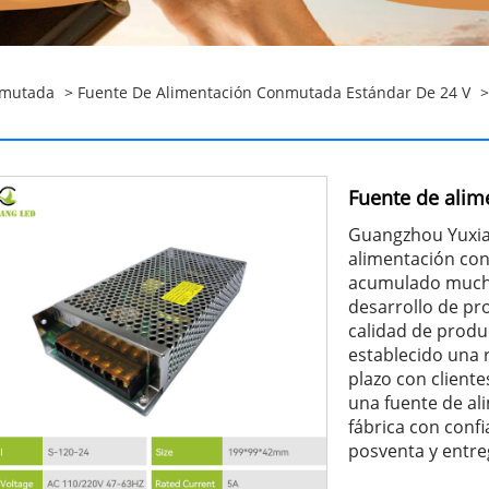
nmutada
>
Fuente De Alimentación Conmutada Estándar De 24 V
>
Fuente de alim
Guangzhou Yuxian
alimentación con
acumulado muchos
desarrollo de pro
calidad de produ
establecido una 
plazo con client
una fuente de a
fábrica con confi
posventa y entre