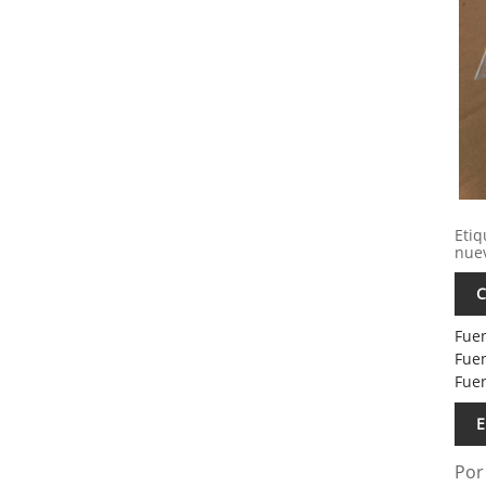
Etiq
nuev
C
Fuen
Fuen
Fuen
E
Por