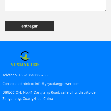
entregar
Teléfono:
+86-13640866235
Correo electrónico:
info@gzyuxiangpower.com
DIRECCIÓN:
No.41 Dangtang Road, calle Lihu, distrito de
Zengcheng, Guangzhou, China